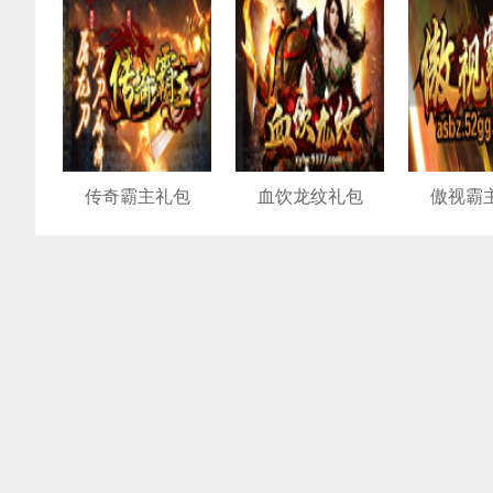
GO
礼品
GO
礼品
传奇霸主礼包
血饮龙纹礼包
傲视霸
GO
礼品
GO
礼品
GO
礼品