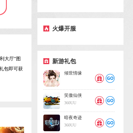
火爆开服
利大厅”图
新游礼包
礼包即可获
倾世情缘
笑傲仙侠
360UU
暗夜奇迹
360UU