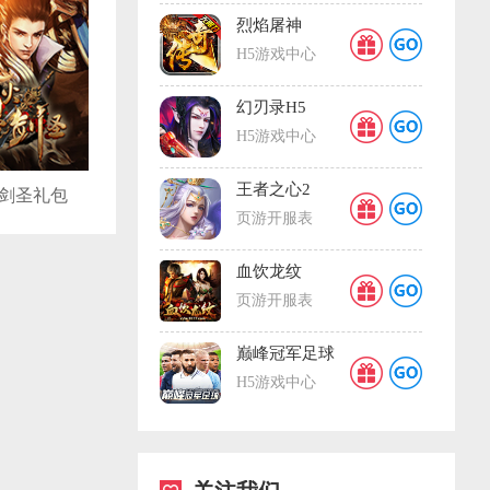
烈焰屠神
H5游戏中心
幻刃录H5
H5游戏中心
王者之心2
剑圣礼包
页游开服表
血饮龙纹
页游开服表
巅峰冠军足球
H5游戏中心