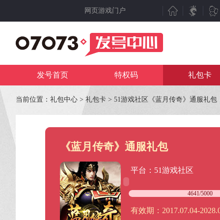
网页游戏门户
新游聚焦
产业动态
新游点评
行业动态
发号首页
特权码
礼包卡
新游曝光
07073视点
新游视频
数据分析
当前位置：
礼包中心
>
礼包卡
> 51游戏社区《蓝月传奇》通服礼包
新游资讯
人物专访
测试表
厂商频道
《蓝月传奇》通服礼包
新游专题
产业专题
卡密
平台：51游戏社区
复制
立刻激活
4641/5000
用悟空游戏宝盒，玩游戏快
有效期：2017.07.04-2028.0
提示：
领号成功后尽快使用，3小时