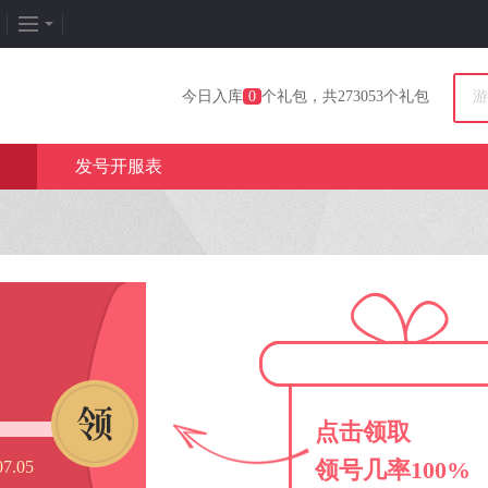
企划专题
热门专区
找
今日入库
0
个礼包，共273053个礼包
新闻周刊
我是皇
游
发号开服表
新游竞速
太极崛起
打
发号排行
龙之女神
排
游戏推荐
传奇世界
游
游戏专题
荒野行动
开
更多专题
刺激战场
微
码有问题
我要投诉
查看使用说明
点击领取
人一步！
领号几率100%
7.05
后进入淘号库。