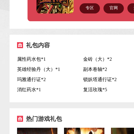
您可以在右上角存号箱查找此条卡
专区
官网
礼包内容
属性药水包*1
金砖（大）*2
英雄经验丹（大）*1
副本卷轴*2
GO
礼品
玛雅通行证*2
锁妖塔通行证*2
消红药水*1
复活玫瑰*5
GO
礼品
热门游戏礼包
GO
礼品