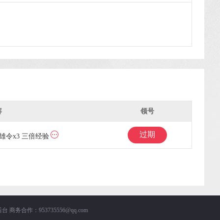
容
领号
过期
英雄令x3 三倍经验
后台
商务合作：953735556@qq.com