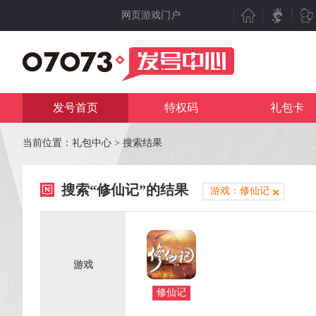
网页游戏门户
新游聚焦
产业动态
新游点评
行业动态
发号首页
特权码
礼包卡
新游曝光
07073视点
新游视频
数据分析
当前位置：
礼包中心
> 搜索结果
新游资讯
人物专访
搜索“修仙记”的结果
测试表
厂商频道
游戏：修仙记
新游专题
产业专题
游戏
修仙记