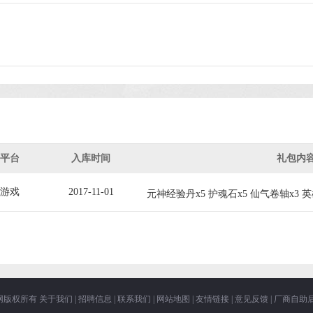
平台
入库时间
礼包内
游戏
2017-11-01
元神经验丹x5 护魂石x5 仙气卷轴x3 
3游戏网版权所有
关于我们
|
招聘信息
|
联系我们
|
网站地图
|
友情链接
|
意见反馈
|
厂商自助