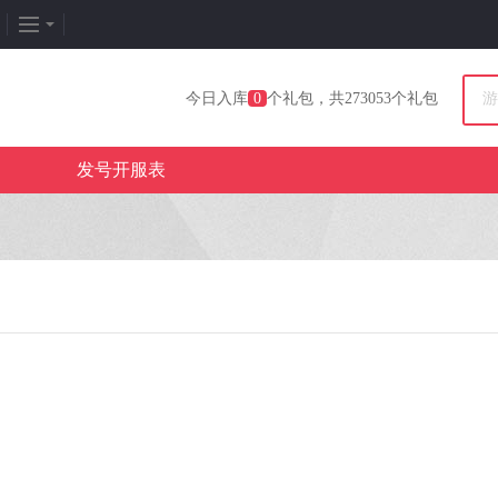
企划专题
热门专区
找
今日入库
0
个礼包，共273053个礼包
新闻周刊
我是皇
游
发号开服表
新游竞速
太极崛起
打
发号排行
龙之女神
排
游戏推荐
传奇世界
游
游戏专题
荒野行动
开
更多专题
刺激战场
微